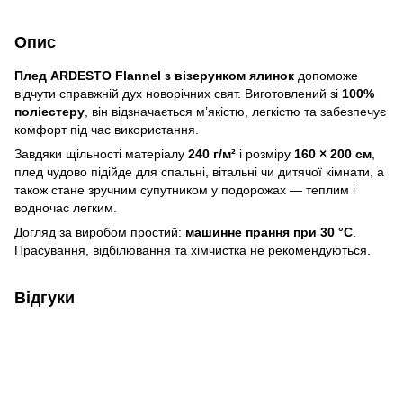
Опис
Плед ARDESTO Flannel з візерунком ялинок
допоможе
відчути справжній дух новорічних свят. Виготовлений зі
100%
поліестеру
, він відзначається м’якістю, легкістю та забезпечує
комфорт під час використання.
Завдяки щільності матеріалу
240 г/м²
і розміру
160 × 200 см
,
плед чудово підійде для спальні, вітальні чи дитячої кімнати, а
також стане зручним супутником у подорожах — теплим і
водночас легким.
Догляд за виробом простий:
машинне прання при 30 °C
.
Прасування, відбілювання та хімчистка не рекомендуються.
Відгуки