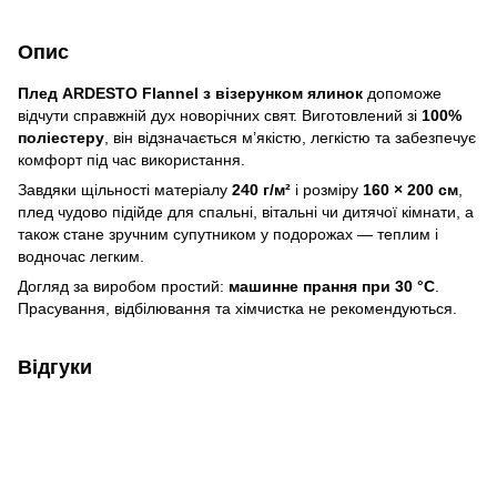
Опис
Плед ARDESTO Flannel з візерунком ялинок
допоможе
відчути справжній дух новорічних свят. Виготовлений зі
100%
поліестеру
, він відзначається м’якістю, легкістю та забезпечує
комфорт під час використання.
Завдяки щільності матеріалу
240 г/м²
і розміру
160 × 200 см
,
плед чудово підійде для спальні, вітальні чи дитячої кімнати, а
також стане зручним супутником у подорожах — теплим і
водночас легким.
Догляд за виробом простий:
машинне прання при 30 °C
.
Прасування, відбілювання та хімчистка не рекомендуються.
Відгуки