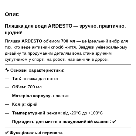
Опис
Пляшка для води ARDESTO — зручно, практично,
щодня!
Пляшка
ARDESTO
об’ємом
700 мл
— це ідеальний вибір для
тих, хто веде активний спосіб життя. Завдяки універсальному
дизайну та продуманим деталям вона стане зручним
супутником у спорті, на роботі, навчанні чи в дорозі.
🔧
Основні характеристики:
Тип:
пляшка для пиття
Обʼєм:
700 мл
Матеріал корпусу:
пластик
Колір:
сірий
Температурний режим:
від -20°C до +100°C
Підходить для миття в посудомийній машині:
✔️
✅
Функціональні переваги: