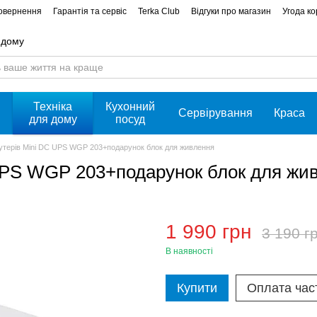
повернення
Гарантія та сервіс
Terka Club
Відгуки про магазин
Угода к
 дому
Техніка
Кухонний
Сервірування
Краса
для дому
посуд
утерів Mini DC UPS WGP 203+подарунок блок для живлення
UPS WGP 203+подарунок блок для жи
1 990 грн
3 190 г
В наявності
Купити
Оплата час