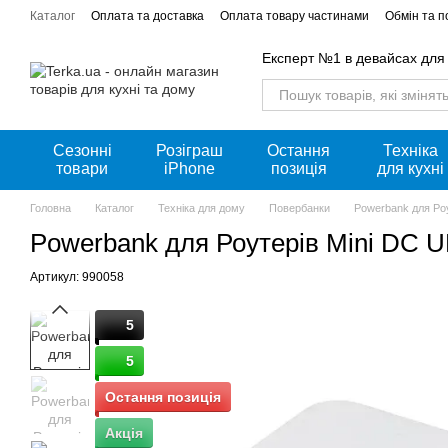
Перейти к основному контенту
Каталог
Оплата та доставка
Оплата товару частинами
Обмін та 
Акції
Експерт №1 в девайсах для
Сезонні
Розіграш
Остання
Техніка
товари
iPhone
позиція
для кухні
Головна
Каталог
Техніка для дому
Повербанки
Powerbank для Ро
Powerbank для Роутерів Mini DC 
Артикул: 990058
5
5
Остання позиція
Акція