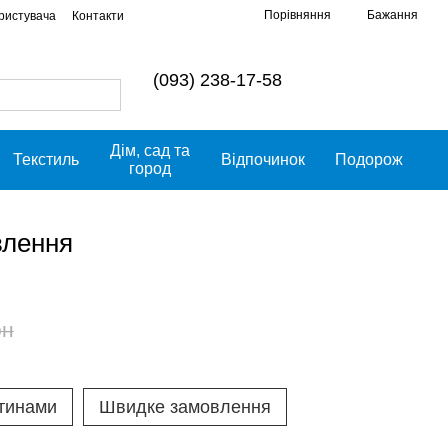
Порівняння
Бажання
ористувача
Контакти
(093) 238-17-58
Дім, сад та
Текстиль
Відпочинок
Подорож
город
влення
рн
тинами
Швидке замовлення