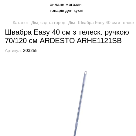
Каталог
Дім, сад та город
Дім
Швабра Easy 40 см з телес
Швабра Easy 40 см з телеск. ручкою
70/120 см ARDESTO ARHE1121SB
Артикул:
203258