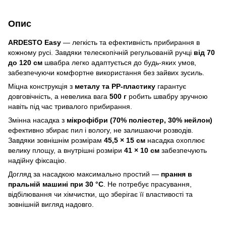
Опис
ARDESTO Easy
— легкість та ефективність прибирання в
кожному русі. Завдяки телескопічній регульованій ручці
від 70
до 120 см
швабра легко адаптується до будь-яких умов,
забезпечуючи комфортне використання без зайвих зусиль.
Міцна конструкція з
металу та PP-пластику
гарантує
довговічність, а невелика вага
500 г
робить швабру зручною
навіть під час тривалого прибирання.
Змінна насадка з
мікрофібри (70% поліестер, 30% нейлон)
ефективно збирає пил і вологу, не залишаючи розводів.
Завдяки зовнішнім розмірам
45,5 × 15 см
насадка охоплює
велику площу, а внутрішні розміри
41 × 10 см
забезпечують
надійну фіксацію.
Догляд за насадкою максимально простий —
прання в
пральній машині при 30 °C
. Не потребує прасування,
відбілювання чи хімчистки, що зберігає її властивості та
зовнішній вигляд надовго.