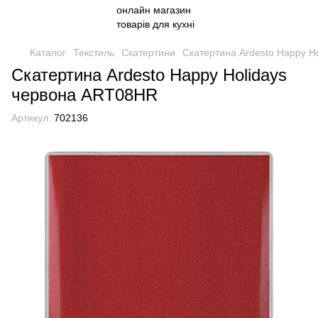
Каталог
Текстиль
Скатертини
Скатертина Ardesto Happy H
Скатертина Ardesto Happy Holidays
червона ART08HR
Артикул:
702136