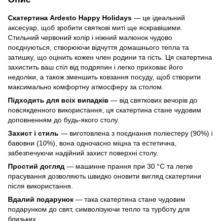
Скатертина Ardesto Happy Holidays
— це ідеальний
аксесуар, щоб зробити святкові миті ще яскравішими.
Стильний червоний колір і ніжний малюнок чудово
поєднуються, створюючи відчуття домашнього тепла та
затишку, що оцінить кожен член родини та гість. Ця скатертина
захистить ваш стіл від подряпин і легко приховає його
недоліки, а також зменшить ковзання посуду, щоб створити
максимально комфортну атмосферу за столом.
Підходить для всіх випадків
— від святкових вечорів до
повсякденного використання, ця скатертина стане чудовим
доповненням до будь-якого столу.
Захист і стиль
— виготовлена з поєднання поліестеру (90%) і
бавовни (10%), вона одночасно міцна та естетична,
забезпечуючи надійний захист поверхні столу.
Простий догляд
— машинне прання при 30 °C та легке
прасування дозволяють швидко оновити вигляд скатертини
після використання.
Вдалий подарунок
— така скатертина стане чудовим
подарунком до свят, символізуючи тепло та турботу для
близьких.