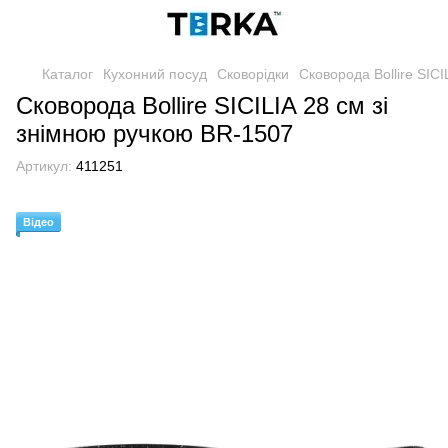
Каталог
Кухонний посуд
Сковорідки
Сковорода Bollire SIC
Сковорода Bollire SICILIA 28 см зі
знімною ручкою BR-1507
Артикул:
411251
Відео