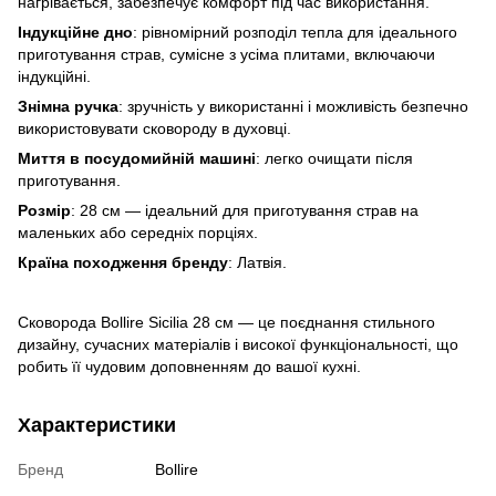
нагрівається, забезпечує комфорт під час використання.
Індукційне дно
: рівномірний розподіл тепла для ідеального
приготування страв, сумісне з усіма плитами, включаючи
індукційні.
Знімна ручка
: зручність у використанні і можливість безпечно
використовувати сковороду в духовці.
Миття в посудомийній машині
: легко очищати після
приготування.
Розмір
: 28 см — ідеальний для приготування страв на
маленьких або середніх порціях.
Країна походження бренду
: Латвія.
Сковорода Bollire Sicilia 28 см — це поєднання стильного
дизайну, сучасних матеріалів і високої функціональності, що
робить її чудовим доповненням до вашої кухні.
Характеристики
Бренд
Bollire