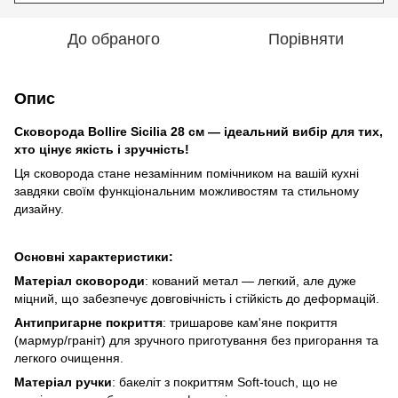
До обраного
Порівняти
Опис
Сковорода Bollire Sicilia 28 см — ідеальний вибір для тих,
хто цінує якість і зручність!
Ця сковорода стане незамінним помічником на вашій кухні
завдяки своїм функціональним можливостям та стильному
дизайну.
Основні характеристики:
Матеріал сковороди
: кований метал — легкий, але дуже
міцний, що забезпечує довговічність і стійкість до деформацій.
Антипригарне покриття
: тришарове кам'яне покриття
(мармур/граніт) для зручного приготування без пригорання та
легкого очищення.
Матеріал ручки
: бакеліт з покриттям Soft-touch, що не