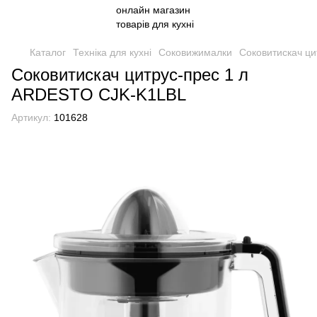
Каталог
Техніка для кухні
Соковижималки
Соковитискач ц
Соковитискач цитрус-прес 1 л
ARDESTO CJK-K1LBL
Артикул:
101628