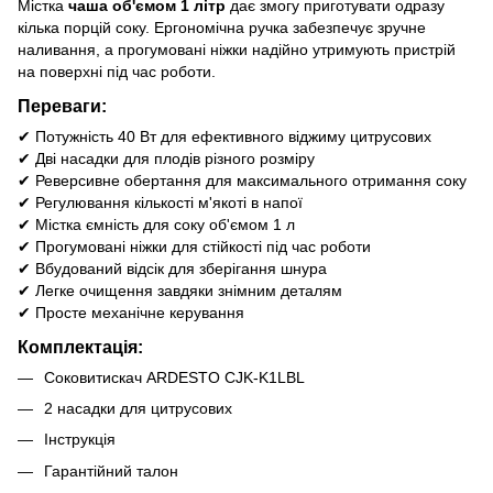
Містка
чаша об'ємом 1 літр
дає змогу приготувати одразу
кілька порцій соку. Ергономічна ручка забезпечує зручне
наливання, а прогумовані ніжки надійно утримують пристрій
на поверхні під час роботи.
Переваги:
✔ Потужність 40 Вт для ефективного віджиму цитрусових
✔ Дві насадки для плодів різного розміру
✔ Реверсивне обертання для максимального отримання соку
✔ Регулювання кількості м'якоті в напої
✔ Містка ємність для соку об'ємом 1 л
✔ Прогумовані ніжки для стійкості під час роботи
✔ Вбудований відсік для зберігання шнура
✔ Легке очищення завдяки знімним деталям
✔ Просте механічне керування
Комплектація:
Соковитискач ARDESTO CJK-K1LBL
2 насадки для цитрусових
Інструкція
Гарантійний талон