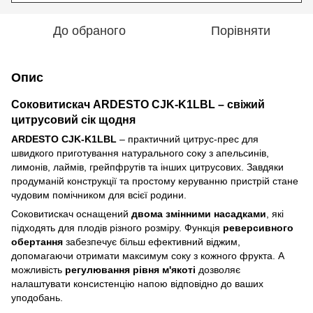
До обраного
Порівняти
Опис
Соковитискач ARDESTO CJK-K1LBL – свіжий
цитрусовий сік щодня
ARDESTO CJK-K1LBL
– практичний цитрус-прес для
швидкого приготування натурального соку з апельсинів,
лимонів, лаймів, грейпфрутів та інших цитрусових. Завдяки
продуманій конструкції та простому керуванню пристрій стане
чудовим помічником для всієї родини.
Соковитискач оснащений
двома змінними насадками
, які
підходять для плодів різного розміру. Функція
реверсивного
обертання
забезпечує більш ефективний віджим,
допомагаючи отримати максимум соку з кожного фрукта. А
можливість
регулювання рівня м'якоті
дозволяє
налаштувати консистенцію напою відповідно до ваших
уподобань.