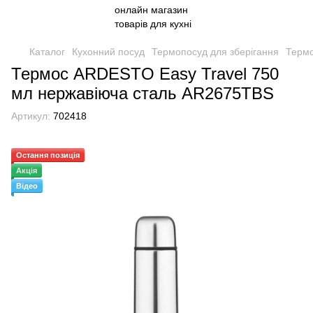
Каталог
Кухонний посуд
Термопосуд для зберігання
Термо
Термос ARDESTO Easy Travel 750
мл нержавіюча сталь AR2675TBS
Артикул:
702418
Остання позиція
Акція
Відео