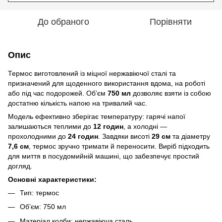
До обраного
Порівняти
Опис
Термос виготовлений із міцної нержавіючої сталі та
призначений для щоденного використання вдома, на роботі
або під час подорожей. Об’єм
750 мл
дозволяє взяти із собою
достатню кількість напою на тривалий час.
Модель ефективно зберігає температуру: гарячі напої
залишаються теплими до
12 годин
, а холодні —
прохолодними до
24 годин
. Завдяки висоті
29 см
та діаметру
7,6 см
, термос зручно тримати й переносити. Виріб підходить
для миття в посудомийній машині, що забезпечує простий
догляд.
Основні характеристики:
Тип: термос
Об’єм: 750 мл
Матеріал колби: нержавіюча сталь