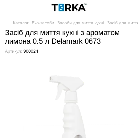
Каталог
Еко-засоби
Засоби для миття кухні
Засіб для митт
Засіб для миття кухні з ароматом
лимона 0.5 л Delamark 0673
Артикул:
900024