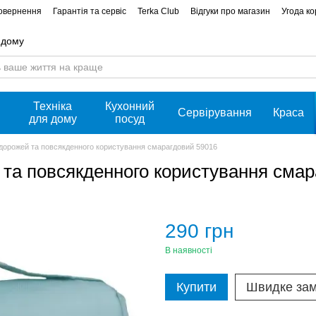
повернення
Гарантія та сервіс
Terka Club
Відгуки про магазин
Угода к
 дому
Техніка
Кухонний
Сервірування
Краса
для дому
посуд
дорожей та повсякденного користування смарагдовий 59016
 та повсякденного користування смар
290 грн
В наявності
Купити
Швидке за