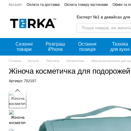
Перейти к основному контенту
Каталог
Оплата та доставка
Оплата товару частинами
Обмін та 
Акції
Експерт №1 в девайсах для
Сезонні
Розіграш
Остання
Техніка
товари
iPhone
позиція
для кухні
Головна
Каталог
Текстиль
Косметички
Жіноча косметичка для по
Жіноча косметичка для подорожей
Артикул: 702107