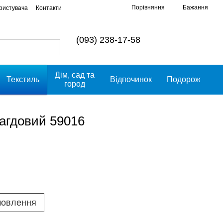
Порівняння
Бажання
ористувача
Контакти
(093) 238-17-58
Дім, сад та
Текстиль
Відпочинок
Подорож
город
агдовий 59016
мовлення