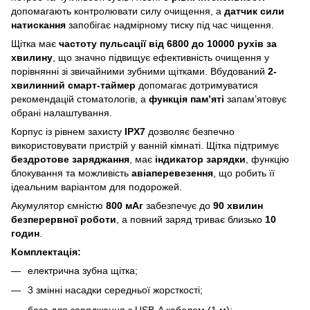
допомагають контролювати силу очищення, а
датчик сили
натискання
запобігає надмірному тиску під час чищення.
Щітка має
частоту пульсації від 6800 до 10000 рухів за
хвилину
, що значно підвищує ефективність очищення у
порівнянні зі звичайними зубними щітками. Вбудований
2-
хвилинний смарт-таймер
допомагає дотримуватися
рекомендацій стоматологів, а
функція пам’яті
запам’ятовує
обрані налаштування.
Корпус із рівнем захисту
IPX7
дозволяє безпечно
використовувати пристрій у ванній кімнаті. Щітка підтримує
бездротове заряджання
, має
індикатор зарядки
, функцію
блокування та можливість
авіаперевезення
, що робить її
ідеальним варіантом для подорожей.
Акумулятор ємністю
800 мАг
забезпечує до
90 хвилин
безперервної роботи
, а повний заряд триває близько
10
годин
.
Комплектація:
електрична зубна щітка;
3 змінні насадки середньої жорсткості;
база для заряджання з USB-A кабелем (1 м);