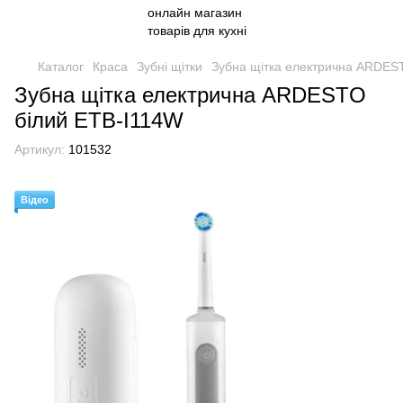
Каталог
Краса
Зубні щітки
Зубна щітка електрична ARDES
Зубна щітка електрична ARDESTO
білий ETB-I114W
Артикул:
101532
Відео