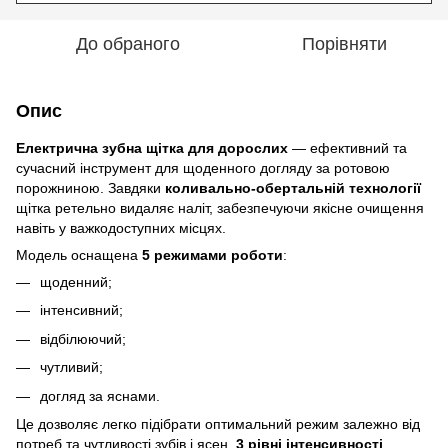
До обраного
Порівняти
Опис
Електрична зубна щітка для дорослих
— ефективний та
сучасний інструмент для щоденного догляду за ротовою
порожниною. Завдяки
коливально-обертальній технології
щітка ретельно видаляє наліт, забезпечуючи якісне очищення
навіть у важкодоступних місцях.
Модель оснащена
5 режимами роботи
:
щоденний;
інтенсивний;
відбілюючий;
чутливий;
догляд за яснами.
Це дозволяє легко підібрати оптимальний режим залежно від
потреб та чутливості зубів і ясен.
3 рівні інтенсивності