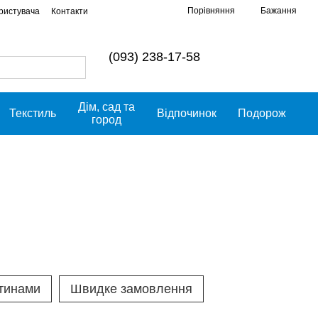
Порівняння
Бажання
ористувача
Контакти
(093) 238-17-58
Дім, сад та
Текстиль
Відпочинок
Подорож
город
тинами
Швидке замовлення