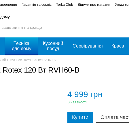
повернення
Гарантія та сервіс
Terka Club
Відгуки про магазин
Угода к
 дому
Техніка
Кухонний
Сервірування
Краса
для дому
посуд
ний Turbo Flex Rotex 120 Вт RVH60-B
x Rotex 120 Вт RVH60-B
4 999 грн
В наявності
Купити
Оплата час